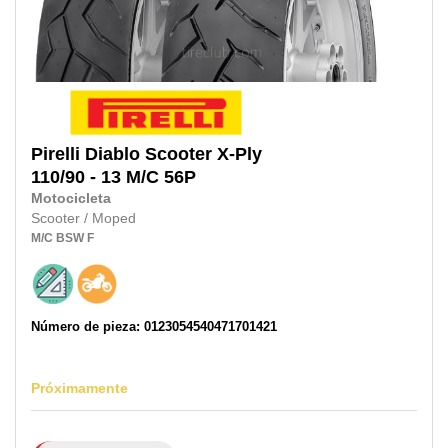
Pirelli
Diablo Scooter X-Ply
110/90 - 13 M/C 56P
Motocicleta
Scooter / Moped
M/C
BSW
F
Número de pieza: 0123054540471701421
Próximamente