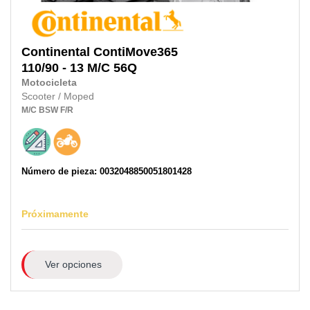
Continental
ContiMove365
110/90 - 13 M/C 56Q
Motocicleta
Scooter / Moped
M/C
BSW
F/R
Número de pieza: 0032048850051801428
Próximamente
Ver opciones