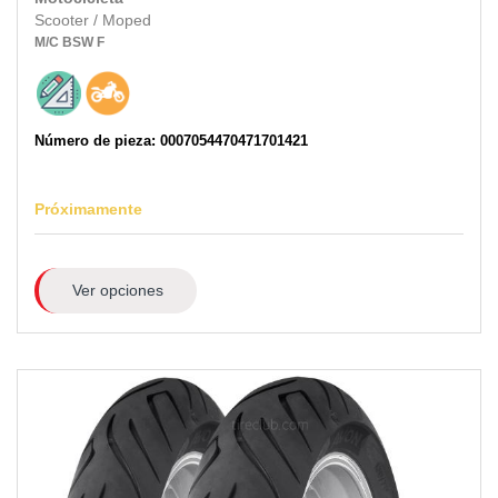
Scooter / Moped
M/C
BSW
F
Número de pieza: 0007054470471701421
Próximamente
Ver opciones