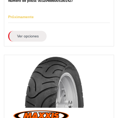
Número de pieza: 0032048860051801427
Próximamente
Ver opciones