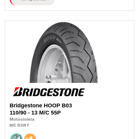
Bridgestone
HOOP B03
110/90 - 13 M/C 55P
Motocicleta
M/C
BSW
F