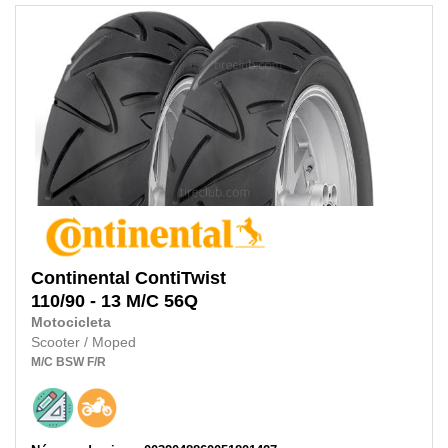
Continental
ContiTwist
110/90 - 13 M/C 56Q
Motocicleta
Scooter / Moped
M/C
BSW
F/R