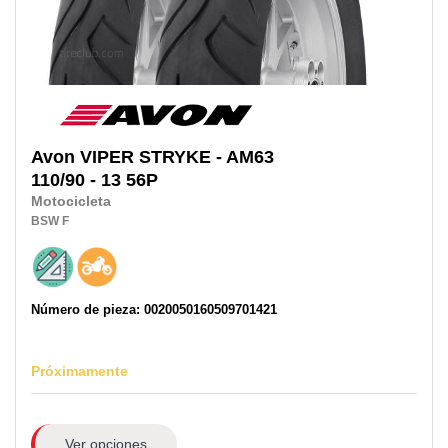
Avon
VIPER STRYKE - AM63
110/90 - 13 56P
Motocicleta
BSW
F
Número de pieza: 0020050160509701421
Próximamente
Ver opciones