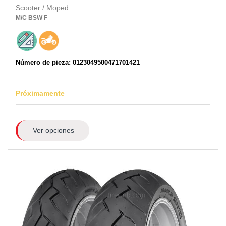
Scooter / Moped
M/C
BSW
F
Número de pieza: 0123049500471701421
Próximamente
Ver opciones