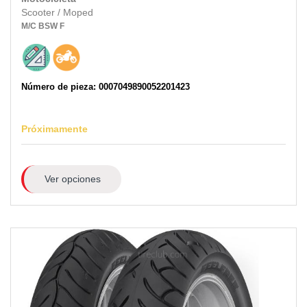
Scooter / Moped
M/C
BSW
F
Número de pieza: 0007049890052201423
Próximamente
Ver opciones