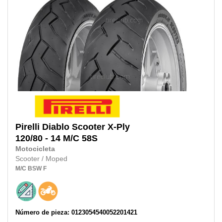
Pirelli
Diablo Scooter X-Ply
120/80 - 14 M/C 58S
Motocicleta
Scooter / Moped
M/C
BSW
F
Número de pieza: 0123054540052201421