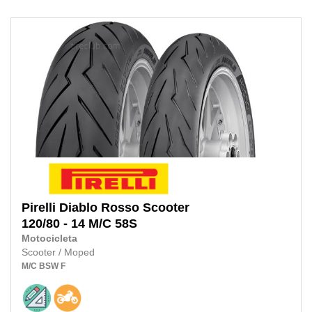
Pirelli
Diablo Rosso Scooter
120/80 - 14 M/C 58S
Motocicleta
Scooter / Moped
M/C
BSW
F