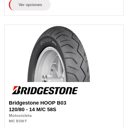
Ver opciones
Bridgestone
HOOP B03
120/80 - 14 M/C 58S
Motocicleta
M/C
BSW
F