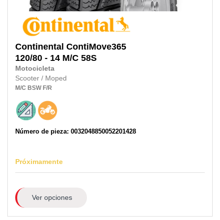
Continental
ContiMove365
120/80 - 14 M/C 58S
Motocicleta
Scooter / Moped
M/C
BSW
F/R
Número de pieza: 0032048850052201428
Próximamente
Ver opciones