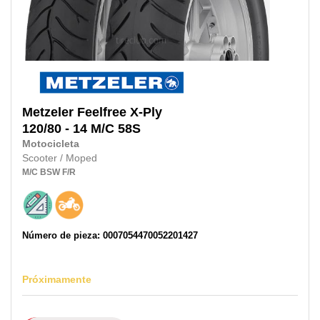
Metzeler
Feelfree X-Ply
120/80 - 14 M/C 58S
Motocicleta
Scooter / Moped
M/C
BSW
F/R
Número de pieza: 0007054470052201427
Próximamente