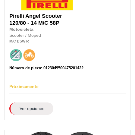
Pirelli
Angel Scooter
120/80 - 14 M/C 58P
Motocicleta
Scooter / Moped
M/C
BSW
R
Número de pieza: 0123049500475201422
Próximamente
Ver opciones