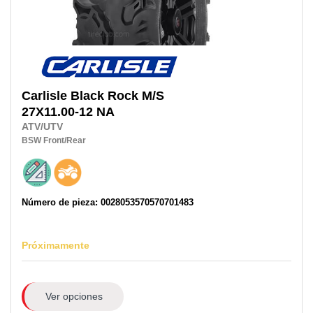
Carlisle
Black Rock M/S
27X11.00-12 NA
ATV/UTV
BSW
Front/Rear
Número de pieza: 0028053570570701483
Próximamente
Ver opciones