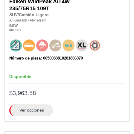
Falken
WildPeak A/T4W
235/75R15
109T
SUV/Camión Ligero
All-Season
/
All-Terrain
BSW
660
/B
/B
Número de pieza: 0050083810281806970
Disponible
$3,963.58
Ver opciones