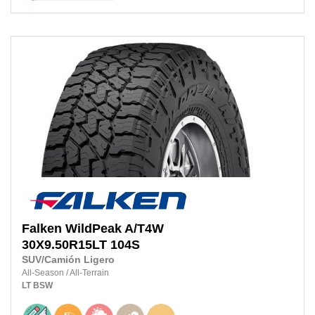
Falken
WildPeak A/T4W
30X9.50R15LT
104S
SUV/Camión Ligero
All-Season
/
All-Terrain
LT
BSW