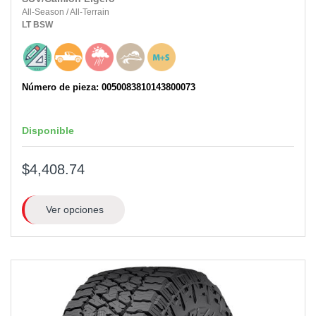
All-Season
/
All-Terrain
LT
BSW
Número de pieza: 0050083810143800073
Disponible
$4,408.74
Ver opciones