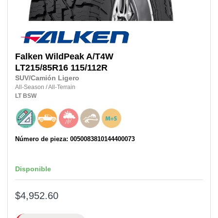
Falken
WildPeak A/T4W
LT215/85R16
115/112R
SUV/Camión Ligero
All-Season
/
All-Terrain
LT
BSW
Número de pieza: 0050083810144400073
Disponible
$4,952.60