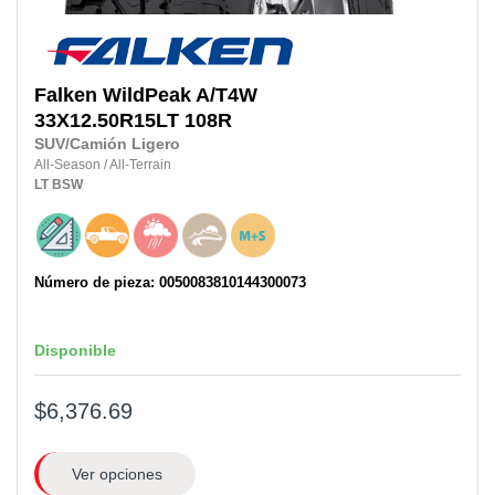
Falken
WildPeak A/T4W
33X12.50R15LT
108R
SUV/Camión Ligero
All-Season
/
All-Terrain
LT
BSW
Número de pieza: 0050083810144300073
Disponible
$6,376.69
Ver opciones