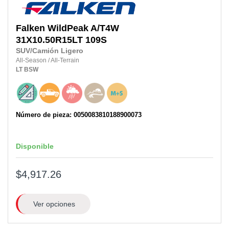
Falken
WildPeak A/T4W
31X10.50R15LT
109S
SUV/Camión Ligero
All-Season
/
All-Terrain
LT
BSW
Número de pieza: 0050083810188900073
Disponible
$4,917.26
Ver opciones