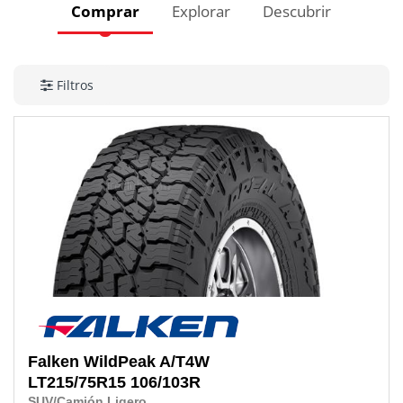
Comprar
Explorar
Descubrir
Filtros
Falken
WildPeak A/T4W
LT215/75R15
106/103R
SUV/Camión Ligero