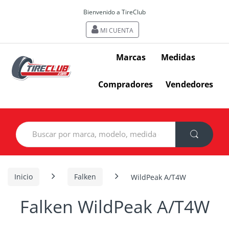
Bienvenido a TireClub
MI CUENTA
Marcas
Medidas
Compradores
Vendedores
Search
for:
Inicio
Falken
WildPeak A/T4W
Falken WildPeak A/T4W