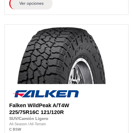
Ver opciones
Falken
WildPeak A/T4W
225/75R16C
121/120R
SUV/Camión Ligero
All-Season
/
All-Terrain
C
BSW