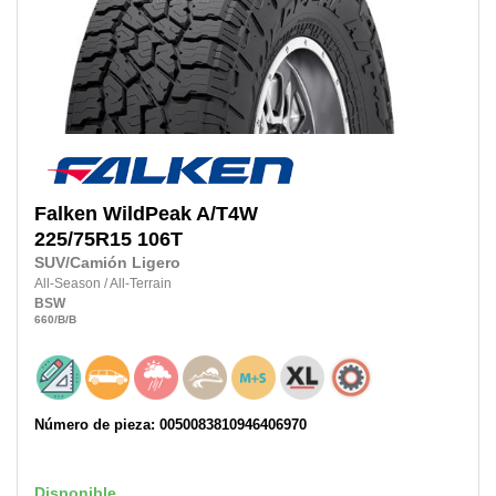
Falken
WildPeak A/T4W
225/75R15
106T
SUV/Camión Ligero
All-Season
/
All-Terrain
BSW
660
/B
/B
Número de pieza: 0050083810946406970
Disponible