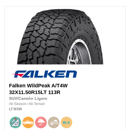
Falken
WildPeak A/T4W
32X11.50R15LT
113R
SUV/Camión Ligero
All-Season
/
All-Terrain
LT
BSW