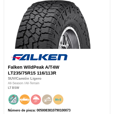
Falken
WildPeak A/T4W
LT235/75R15
116/113R
SUV/Camión Ligero
All-Season
/
All-Terrain
LT
BSW
Número de pieza: 0050083810790100073