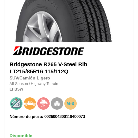
Bridgestone
R265 V-Steel Rib
LT215/85R16 115/112Q
SUV/Camión Ligero
All-Season
/
Highway Terrain
LT
BSW
Número de pieza: 0026004300119400073
Disponible