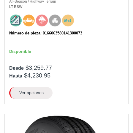
All-Season
/
Highway Terrain
LT
BSW
Número de pieza: 0166063580141300073
Disponible
$3,259.77
Desde
$4,230.95
Hasta
Ver opciones