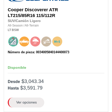
Cooper
Discoverer ATR
LT215/85R16 115/112R
SUV/Camión Ligero
All-Season
/
All-Terrain
LT
BSW
Número de pieza: 0034005840144400073
Disponible
$3,043.34
Desde
$3,591.79
Hasta
Ver opciones