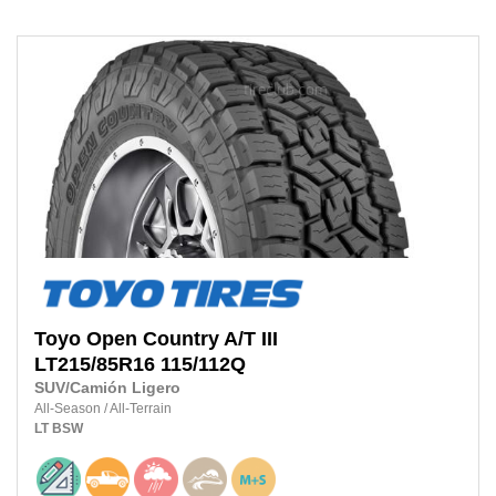
Toyo
Open Country A/T III
LT215/85R16 115/112Q
SUV/Camión Ligero
All-Season
/
All-Terrain
LT
BSW