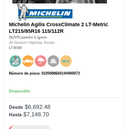
Michelin
Agilis CrossClimate 2 LT-Metric
LT215/85R16 115/112R
SUV/Camión Ligero
All-Season
/
Highway Terrain
LT
BSW
Número de pieza: 0105088660144400073
Disponible
$6,692.48
Desde
$7,148.70
Hasta