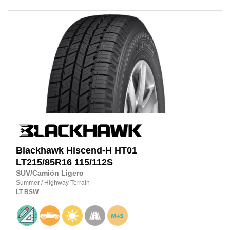
Blackhawk
Hiscend-H HT01
LT215/85R16 115/112S
SUV/Camión Ligero
Summer
/
Highway Terrain
LT
BSW