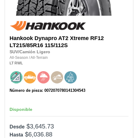
Hankook
Dynapro AT2 Xtreme RF12
LT215/85R16 115/112S
SUV/Camión Ligero
All-Season
/
All-Terrain
LT
RWL
Número de pieza: 0072070780141304543
Disponible
$3,645.73
Desde
$6,036.88
Hasta