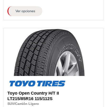
Ver opciones
Toyo
Open Country H/T II
LT215/85R16 115/112S
SUV/Camión Ligero