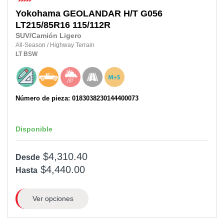
Yokohama
GEOLANDAR H/T G056
LT215/85R16 115/112R
SUV/Camión Ligero
All-Season
/
Highway Terrain
LT
BSW
Número de pieza: 0183038230144400073
Disponible
$4,310.40
Desde
$4,440.00
Hasta
Ver opciones