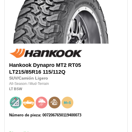
Hankook
Dynapro MT2 RT05
LT215/85R16 115/112Q
SUV/Camión Ligero
All-Season
/
Mud-Terrain
LT
BSW
Número de pieza: 0072067650119400073