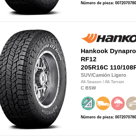
Número de pieza: 007207078
Hankook
Dynapro
RF12
205R16C
110/108
SUV/Camión Ligero
All-Season
/
All-Terrain
C
BSW
Número de pieza: 007207078