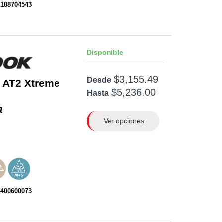
0188704543
Disponible
$3,155.49
Desde
 AT2 Xtreme
$5,236.00
Hasta
R
Ver opciones
0400600073