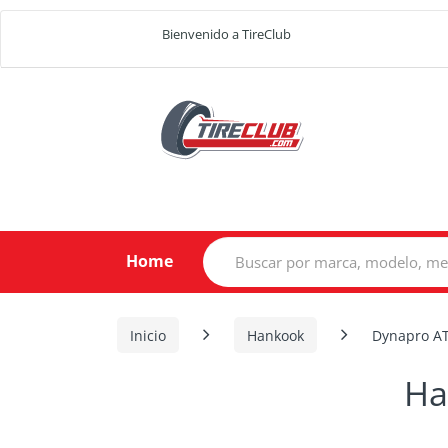
Bienvenido a TireClub
Search
Home
for:
Inicio
Hankook
Dynapro AT
Ha