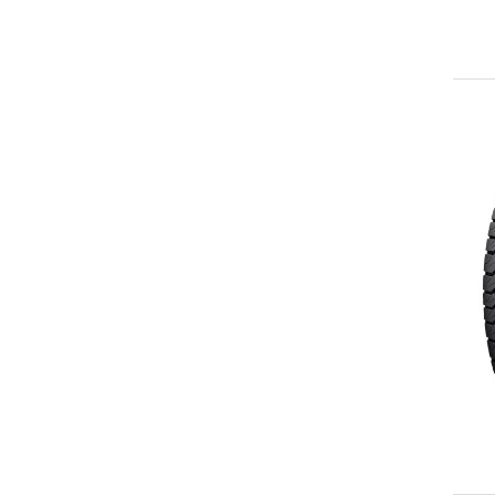
265/60R18
LT265/60R18
265/65R18
LT265/65R18
265/70R18
LT265/70R18
275/65R18
LT275/65R18
LT275/70R18
LT285/65R18
LT285/75R18
LT295/70R18