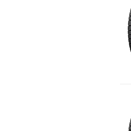
LT265/75R16
LT285/75R16
LT305/70R16
LT315/75R16
215/65R17
225/60R17
LT225/65R17
LT225/75R17
235/65R17
235/75R17
LT235/80R17