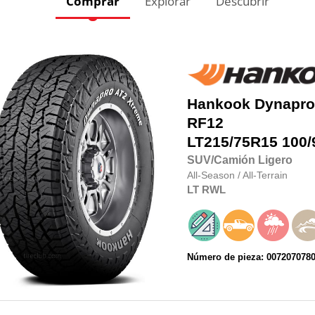
Comprar
Explorar
Descubrir
Hankook
Dynapro
RF12
LT215/75R15
100/
SUV/Camión Ligero
All-Season
/
All-Terrain
LT
RWL
Número de pieza: 007207078