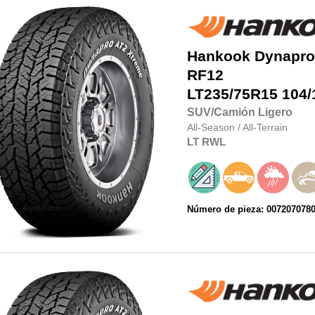
Hankook
Dynapro
RF12
LT235/75R15
104/
SUV/Camión Ligero
All-Season
/
All-Terrain
LT
RWL
Número de pieza: 007207078