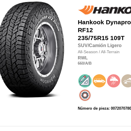
Hankook
Dynapro
RF12
235/75R15
109T
SUV/Camión Ligero
All-Season
/
All-Terrain
RWL
660
/A
/B
Número de pieza: 007207078