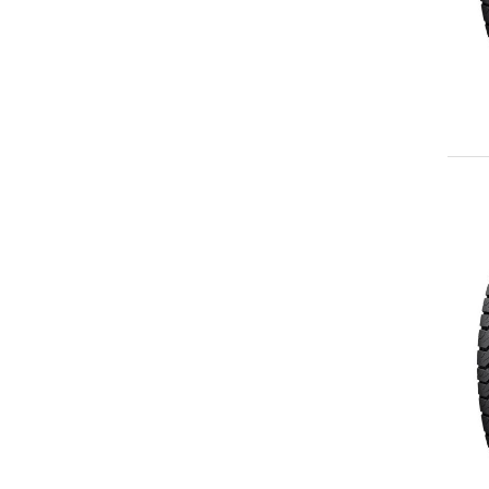
265/70R17
LT265/70R17
LT275/70R17
LT285/70R17
LT285/75R17
LT295/70R17
LT315/70R17
235/60R18
235/65R18
255/60R18
255/70R18