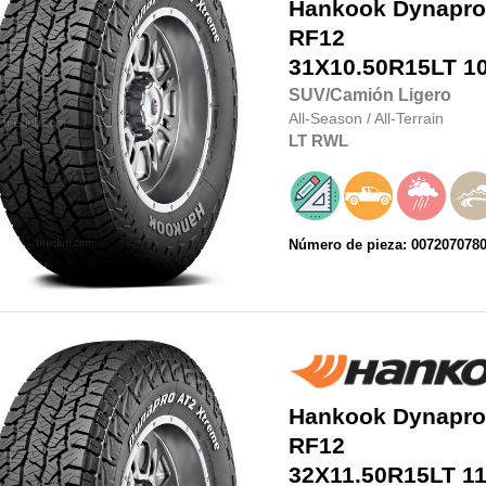
Hankook
Dynapro
RF12
31X10.50R15LT
1
SUV/Camión Ligero
All-Season
/
All-Terrain
LT
RWL
Número de pieza: 007207078
Hankook
Dynapro
RF12
32X11.50R15LT
11