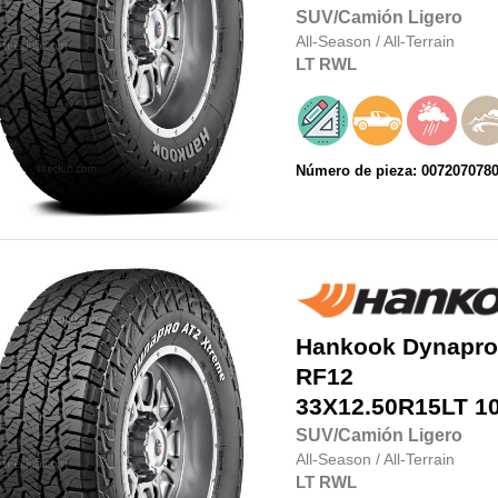
SUV/Camión Ligero
All-Season
/
All-Terrain
LT
RWL
Número de pieza: 007207078
Hankook
Dynapro
RF12
33X12.50R15LT
1
SUV/Camión Ligero
All-Season
/
All-Terrain
LT
RWL