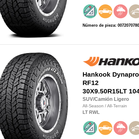
Número de pieza: 007207078
Hankook
Dynapro
RF12
30X9.50R15LT
10
SUV/Camión Ligero
All-Season
/
All-Terrain
LT
RWL