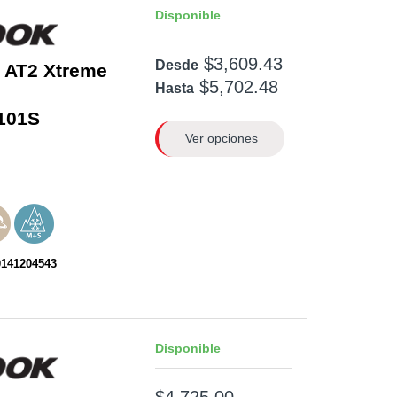
Disponible
$3,609.43
Desde
 AT2 Xtreme
$5,702.48
Hasta
101S
Ver opciones
0141204543
Disponible
$4,725.00