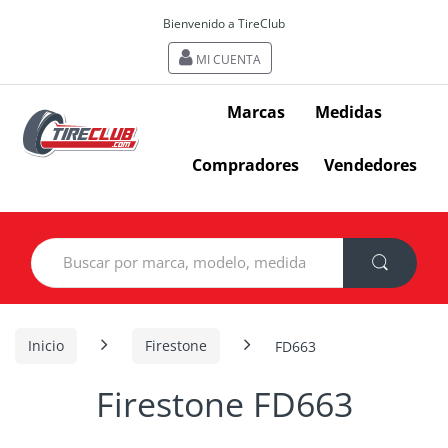
Bienvenido a TireClub
MI CUENTA
Marcas
Medidas
Compradores
Vendedores
Search
for:
Inicio
Firestone
FD663
Firestone FD663