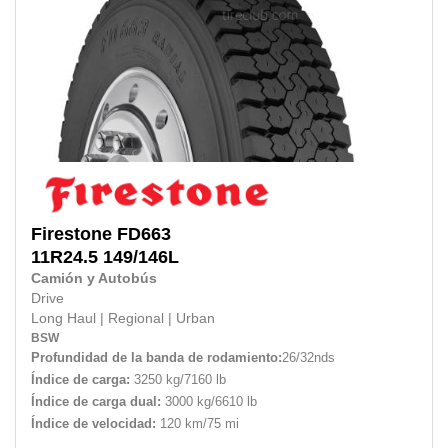
Firestone
FD663
11R24.5
149/146L
Camión y Autobús
Drive
Long Haul
|
Regional
|
Urban
BSW
Profundidad de la banda de rodamiento:
26/32nds
Índice de carga:
3250 kg/7160 lb
Índice de carga dual:
3000 kg/6610 lb
Índice de velocidad:
120 km/75 mi