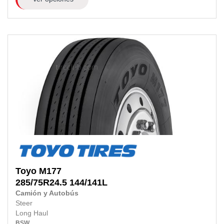
Toyo
M177
285/75R24.5
144/141L
Camión y Autobús
Steer
Long Haul
BSW