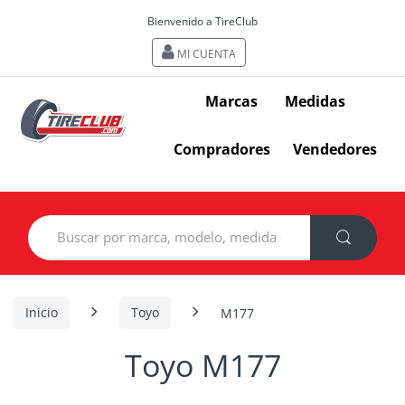
Bienvenido a TireClub
MI CUENTA
Marcas
Medidas
Compradores
Vendedores
Search
for:
Inicio
Toyo
M177
Toyo M177