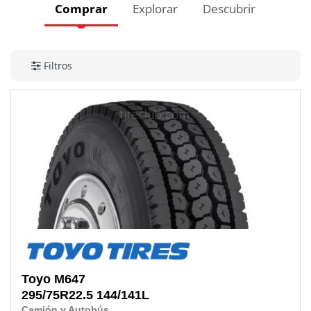
Comprar
Explorar
Descubrir
Filtros
Toyo
M647
295/75R22.5
144/141L
Camión y Autobús