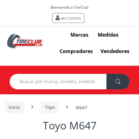
Bienvenido a TireClub
MI CUENTA
Marcas
Medidas
Compradores
Vendedores
Search
for:
Inicio
Toyo
M647
Toyo M647