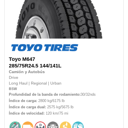
Toyo
M647
285/75R24.5
144/141L
Camión y Autobús
Drive
Long Haul
|
Regional
|
Urban
BSW
Profundidad de la banda de rodamiento:
30/32nds
Índice de carga:
2800 kg/6175 lb
Índice de carga dual:
2575 kg/5675 lb
Índice de velocidad:
120 km/75 mi