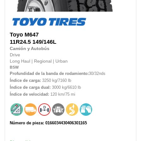
Toyo
M647
11R24.5
149/146L
Camión y Autobús
Drive
Long Haul
|
Regional
|
Urban
BSW
Profundidad de la banda de rodamiento:
30/32nds
Índice de carga:
3250 kg/7160 lb
Índice de carga dual:
3000 kg/6610 lb
Índice de velocidad:
120 km/75 mi
Número de pieza: 0166034430406301165