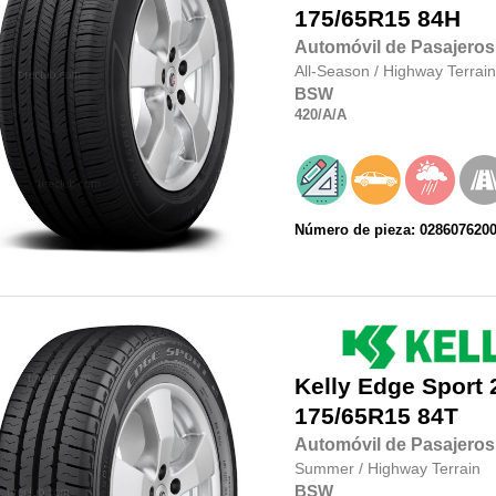
175/65R15 84H
Automóvil de Pasajeros
All-Season
/
Highway Terrain
BSW
420
/A
/A
Número de pieza: 028607620
Kelly
Edge Sport 
175/65R15 84T
Automóvil de Pasajeros
Summer
/
Highway Terrain
BSW