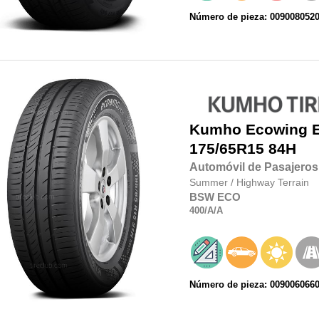
Número de pieza: 009008052
Kumho
Ecowing 
175/65R15 84H
Automóvil de Pasajeros
Summer
/
Highway Terrain
BSW
ECO
400
/A
/A
Número de pieza: 009006066