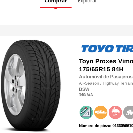
Comprar
Explorar
Toyo
Proxes Vim
175/65R15 84H
Automóvil de Pasajeros
All-Season
/
Highway Terrain
BSW
340
/A
/A
Número de pieza: 016605661