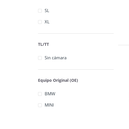
Mirage
SL
Momo
XL
Nexen
Pirelli
TL/TT
Roadtrack
Sin cámara
Royal Black
Saferich
Equipo Original (OE)
Sailun
Skyfire
BMW
Sonix
MINI
Sportrak
Sunfull