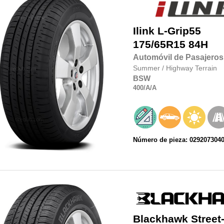
Ilink
L-Grip55
175/65R15 84H
Automóvil de Pasajeros
Summer
/
Highway Terrain
BSW
400
/A
/A
Número de pieza: 029207304
Blackhawk
Street