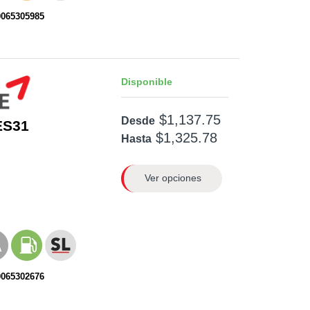
0065305985
Disponible
$1,137.75
Desde
ES31
$1,325.78
Hasta
Ver opciones
0065302676