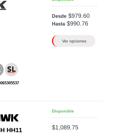
$979.60
Desde
$990.76
Hasta
Ver opciones
0065305537
Disponible
$1,089.75
-H HH11