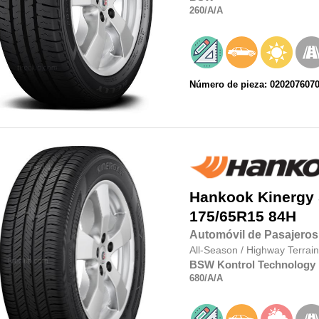
260
/A
/A
Número de pieza: 020207607
Hankook
Kinergy
175/65R15 84H
Automóvil de Pasajeros
All-Season
/
Highway Terrain
BSW
Kontrol Technology
680
/A
/A