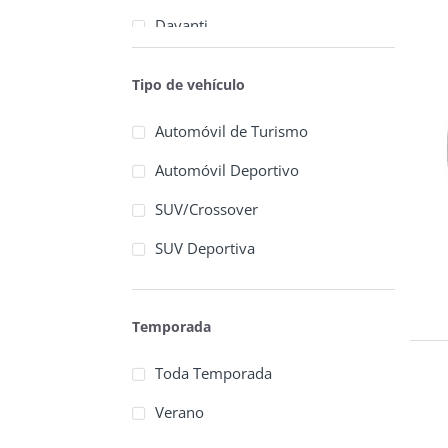
Davanti
Delinte
Tipo de vehículo
Doubleking
Automóvil de Turismo
Dunlop
Automóvil Deportivo
Euzkadi
SUV/Crossover
Falken
SUV Deportiva
Firemax
Firestone
Temporada
Forceland
Toda Temporada
Fullrun
Verano
General