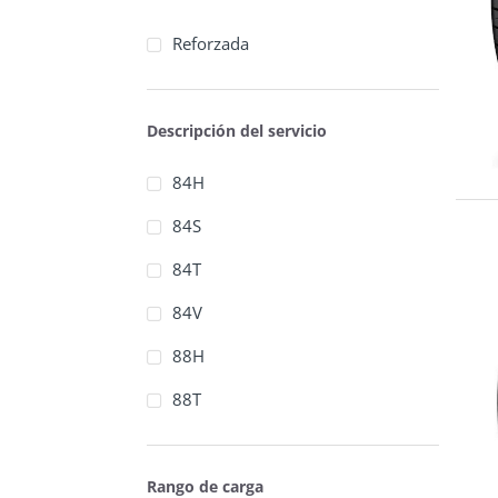
Lanvigator
Reforzada
Laufenn
Linglong
Descripción del servicio
Marshal
84H
Massimo
84S
Mastercraft
84T
Maxtrek
84V
Maxxis
88H
Mazzini
88T
Michelin
Minerva
Rango de carga