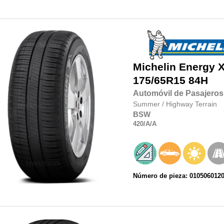
Michelin
Energy X
175/65R15 84H
Automóvil de Pasajeros
Summer
/
Highway Terrain
BSW
420
/A
/A
Número de pieza: 010506012