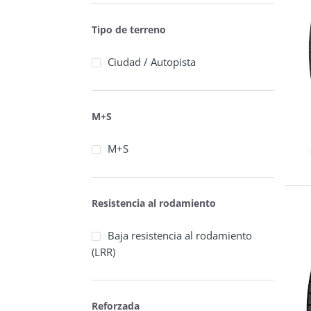
Goodyear
Tipo de terreno
GT Radial
Hankook
Ciudad / Autopista
Hifly
Hilo
M+S
Ilink
M+S
JK Tyre
Joyroad
Resistencia al rodamiento
Kapsen
Baja resistencia al rodamiento
Kelly
(LRR)
Kenda
Kumho
Reforzada