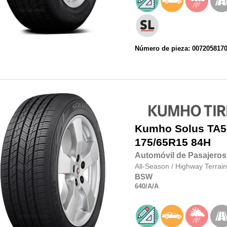
Número de pieza: 007205817
Kumho
Solus TA5
175/65R15 84H
Automóvil de Pasajeros
All-Season
/
Highway Terrain
BSW
640
/A
/A