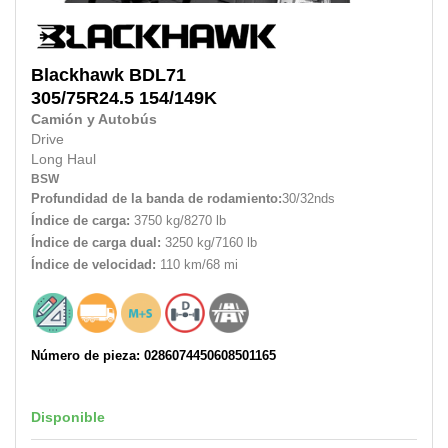
Blackhawk
BDL71
305/75R24.5 154/149K
Camión y Autobús
Drive
Long Haul
BSW
Profundidad de la banda de rodamiento:
30/32nds
Índice de carga:
3750 kg/8270 lb
Índice de carga dual:
3250 kg/7160 lb
Índice de velocidad:
110 km/68 mi
Número de pieza: 0286074450608501165
Disponible