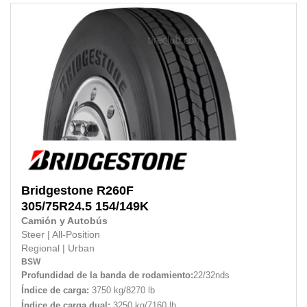
Bridgestone
R260F
305/75R24.5 154/149K
Camión y Autobús
Steer
|
All-Position
Regional
|
Urban
BSW
Profundidad de la banda de rodamiento:
22/32nds
Índice de carga:
3750 kg/8270 lb
Índice de carga dual:
3250 kg/7160 lb