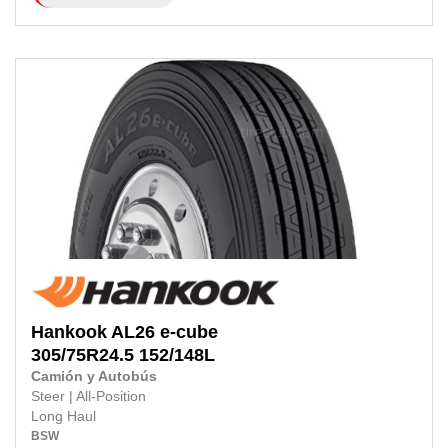
Hankook
AL26 e-cube
305/75R24.5 152/148L
Camión y Autobús
Steer
|
All-Position
Long Haul
BSW