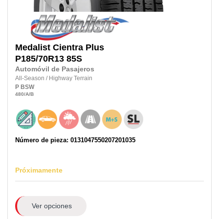
Medalist
Cientra Plus
P185/70R13 85S
Automóvil de Pasajeros
All-Season
/
Highway Terrain
P
BSW
480
/A
/B
Número de pieza: 0131047550207201035
Próximamente
Ver opciones