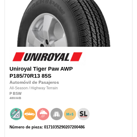
Uniroyal
Tiger Paw AWP
P185/70R13 85S
Automóvil de Pasajeros
All-Season
/
Highway Terrain
P
BSW
480
/A
/B
Número de pieza: 0171035290207200486