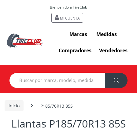
Bienvenido a TireClub
MI CUENTA
Marcas
Medidas
Compradores
Vendedores
Search
for:
Inicio
P185/70R13 85S
Llantas P185/70R13 85S