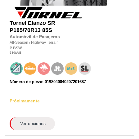
Tornel
Elanzo SR
P185/70R13 85S
Automóvil de Pasajeros
All-Season
/
Highway Terrain
P
BSW
580
/A
/B
Número de pieza: 0198040040207201687
Próximamente
Ver opciones