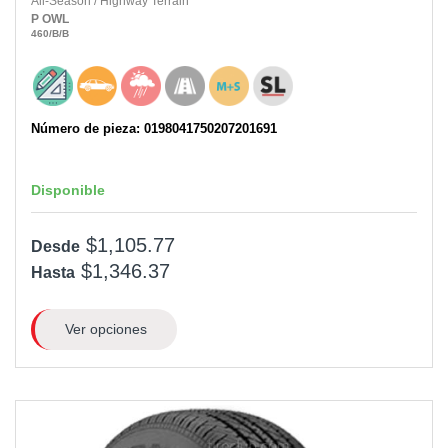
All-Season
/
Highway Terrain
P
OWL
460
/B
/B
Número de pieza: 0198041750207201691
Disponible
$1,105.77
Desde
$1,346.37
Hasta
Ver opciones