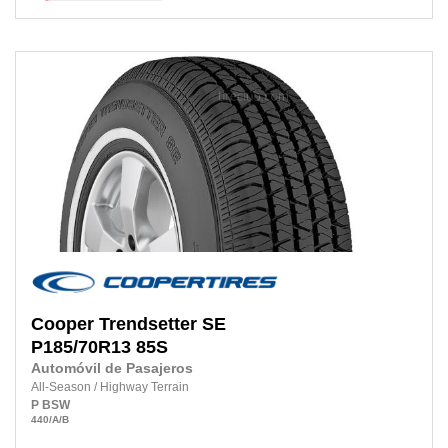
Cooper
Trendsetter SE
P185/70R13 85S
Automóvil de Pasajeros
All-Season
/
Highway Terrain
P
BSW
440
/A
/B