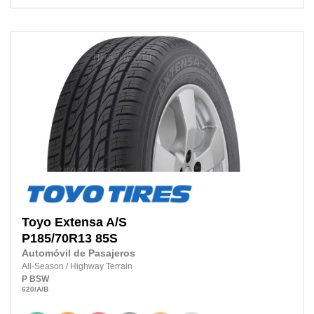
Toyo
Extensa A/S
P185/70R13 85S
Automóvil de Pasajeros
All-Season
/
Highway Terrain
P
BSW
620
/A
/B