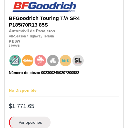
BFGoodrich
Touring T/A SR4
P185/70R13 85S
Automóvil de Pasajeros
All-Season
/
Highway Terrain
P
BSW
540
/A
/B
Número de pieza: 0023002450207200982
No Disponible
$1,771.65
Ver opciones