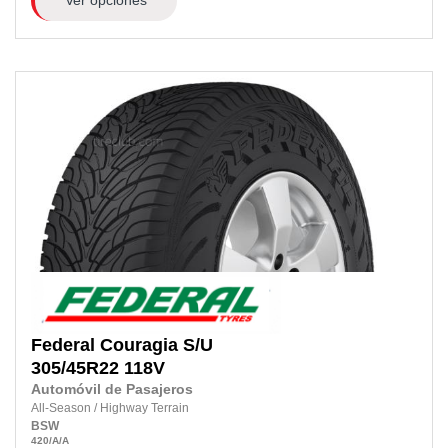
Ver opciones
Federal
Couragia S/U
305/45R22 118V
Automóvil de Pasajeros
All-Season
/
Highway Terrain
BSW
420
/A
/A