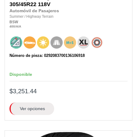
305/45R22 118V
Automóvil de Pasajeros
Summer
/
Highway Terrain
BSW
400
/A
/A
Número de pieza: 0292083700136106918
Disponible
$3,251.44
Ver opciones