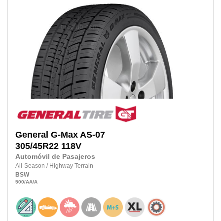
General
G-Max AS-07
305/45R22 118V
Automóvil de Pasajeros
All-Season
/
Highway Terrain
BSW
500
/AA
/A