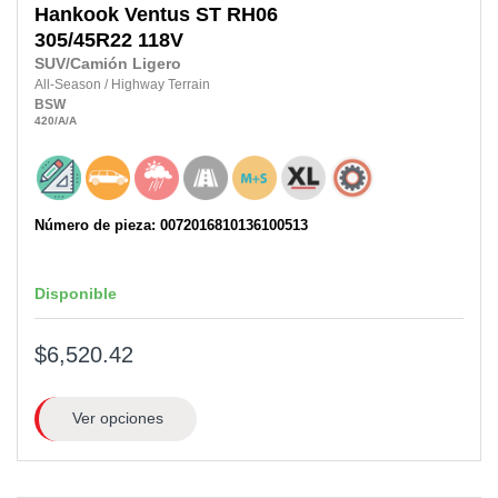
Hankook
Ventus ST RH06
305/45R22 118V
SUV/Camión Ligero
All-Season
/
Highway Terrain
BSW
420
/A
/A
Número de pieza: 0072016810136100513
Disponible
$6,520.42
Ver opciones