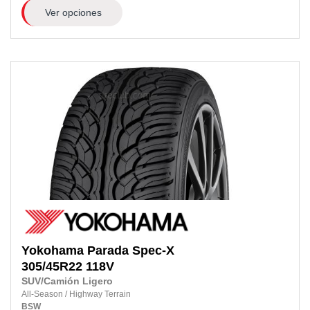
Ver opciones
Yokohama
Parada Spec-X
305/45R22 118V
SUV/Camión Ligero
All-Season
/
Highway Terrain
BSW