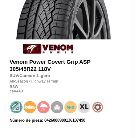
Venom Power
Covert Grip ASP
305/45R22 118V
SUV/Camión Ligero
All-Season
/
Highway Terrain
BSW
520
/AA
/A
Número de pieza: 0426088980136107498