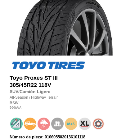
Toyo
Proxes ST III
305/45R22 118V
SUV/Camión Ligero
All-Season
/
Highway Terrain
BSW
500
/A
/A
Número de pieza: 0166055020136101118