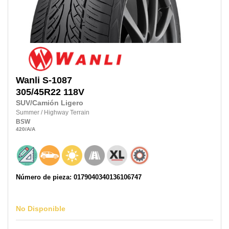
Wanli
S-1087
305/45R22 118V
SUV/Camión Ligero
Summer
/
Highway Terrain
BSW
420
/A
/A
Número de pieza: 0179040340136106747
No Disponible