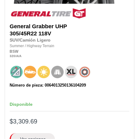
General
Grabber UHP
305/45R22 118V
SUV/Camión Ligero
Summer
/
Highway Terrain
BSW
320
/A
/A
Número de pieza: 0064013250136104209
Disponible
$3,309.69