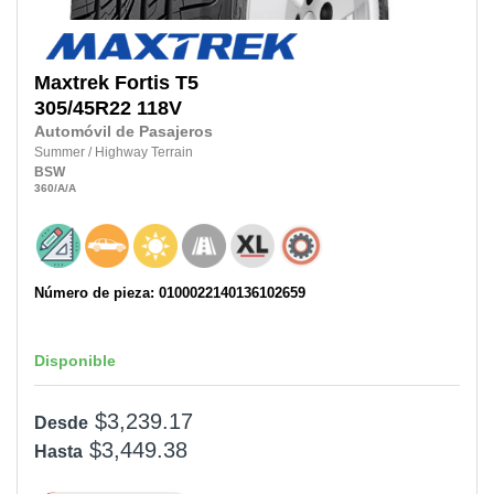
Maxtrek
Fortis T5
305/45R22 118V
Automóvil de Pasajeros
Summer
/
Highway Terrain
BSW
360
/A
/A
Número de pieza: 0100022140136102659
Disponible
$3,239.17
Desde
$3,449.38
Hasta