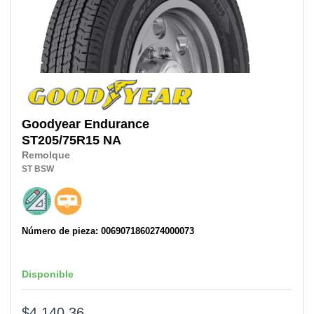
Goodyear
Endurance
ST205/75R15 NA
Remolque
ST
BSW
Número de pieza: 0069071860274000073
Disponible
$4,140.36