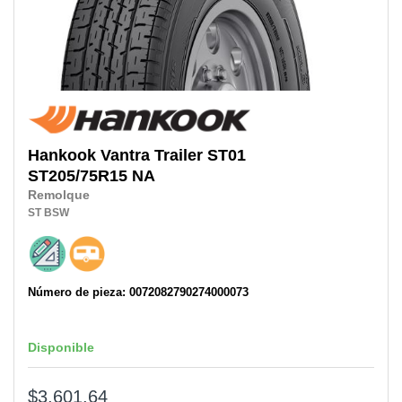
Hankook
Vantra Trailer ST01
ST205/75R15 NA
Remolque
ST
BSW
Número de pieza: 0072082790274000073
Disponible
$3,601.64