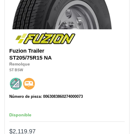
Fuzion
Trailer
ST205/75R15 NA
Remolque
ST
BSW
Número de pieza: 0063083860274000073
Disponible
$2,119.97