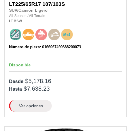
LT225/65R17 107/103S
SUV/Camión Ligero
All-Season
/
All-Terrain
LT
BSW
Número de pieza: 0166067490388200073
Disponible
$5,178.16
Desde
$7,638.23
Hasta
Ver opciones