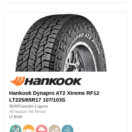
Hankook
Dynapro AT2 Xtreme RF12
LT225/65R17 107/103S
SUV/Camión Ligero
All-Season
/
All-Terrain
LT
BSW