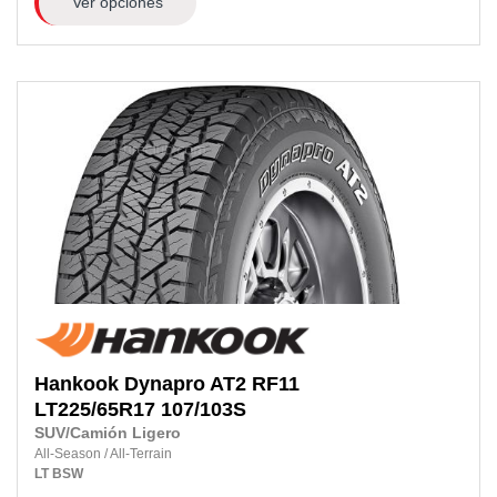
Ver opciones
Hankook
Dynapro AT2 RF11
LT225/65R17 107/103S
SUV/Camión Ligero
All-Season
/
All-Terrain
LT
BSW