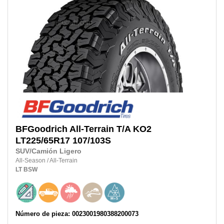
BFGoodrich
All-Terrain T/A KO2
LT225/65R17 107/103S
SUV/Camión Ligero
All-Season
/
All-Terrain
LT
BSW
Número de pieza: 0023001980388200073