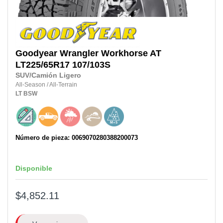
Goodyear
Wrangler Workhorse AT
LT225/65R17 107/103S
SUV/Camión Ligero
All-Season
/
All-Terrain
LT
BSW
Número de pieza: 0069070280388200073
Disponible
$4,852.11