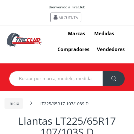
Bienvenido a TireClub
MI CUENTA
Marcas
Medidas
Compradores
Vendedores
Search
for:
Inicio
LT225/65R17 107/103S D
Llantas LT225/65R17
107/103S D