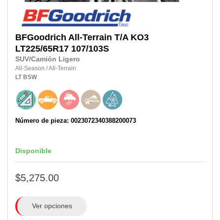
BFGoodrich
All-Terrain T/A KO3
LT225/65R17 107/103S
SUV/Camión Ligero
All-Season
/
All-Terrain
LT
BSW
Número de pieza: 0023072340388200073
Disponible
$5,275.00
Ver opciones