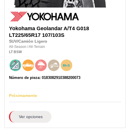
Yokohama
Geolandar A/T4 G018
LT225/65R17 107/103S
SUV/Camión Ligero
All-Season
/
All-Terrain
LT
BSW
Número de pieza: 0183082910388200073
Próximamente
Ver opciones