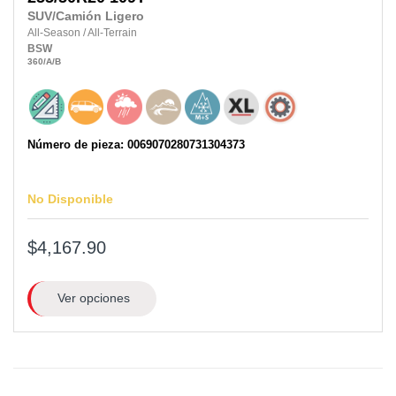
SUV/Camión Ligero
All-Season
/
All-Terrain
BSW
360
/A
/B
Número de pieza: 0069070280731304373
No Disponible
$4,167.90
Ver opciones