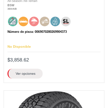
All-Season
/
All-Terrain
BSW
360
/A
/B
Número de pieza: 0069070280269904373
No Disponible
$3,858.62
Ver opciones