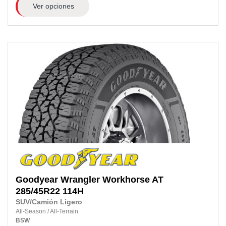
Ver opciones
Goodyear
Wrangler Workhorse AT
285/45R22
114H
SUV/Camión Ligero
All-Season
/
All-Terrain
BSW