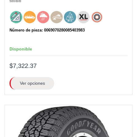
580
/B
/B
Número de pieza: 0069070280085403983
Disponible
$7,322.37
Ver opciones