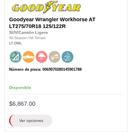
Goodyear
Wrangler Workhorse AT
LT275/70R18
125/122R
SUV/Camión Ligero
All-Season
/
All-Terrain
LT
OWL
Número de pieza: 0069070280145901788
Disponible
$6,867.00
Ver opciones