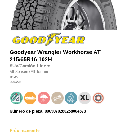
Goodyear
Wrangler Workhorse AT
215/65R16
102H
SUV/Camión Ligero
All-Season
/
All-Terrain
BSW
360
/A
/B
Número de pieza: 0069070280258004373
Próximamente