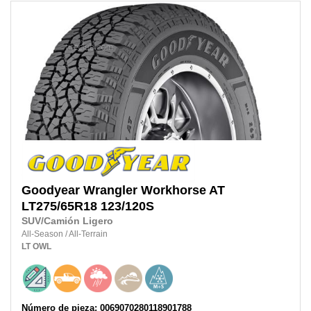
Goodyear
Wrangler Workhorse AT
LT275/65R18
123/120S
SUV/Camión Ligero
All-Season
/
All-Terrain
LT
OWL
Número de pieza: 0069070280118901788