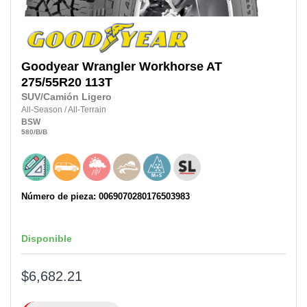
Goodyear
Wrangler Workhorse AT
275/55R20
113T
SUV/Camión Ligero
All-Season
/
All-Terrain
BSW
580
/B
/B
Número de pieza: 0069070280176503983
Disponible
$6,682.21