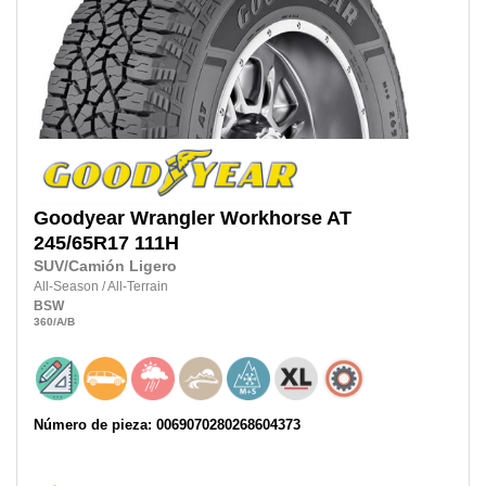
Goodyear
Wrangler Workhorse AT
245/65R17
111H
SUV/Camión Ligero
All-Season
/
All-Terrain
BSW
360
/A
/B
Número de pieza: 0069070280268604373