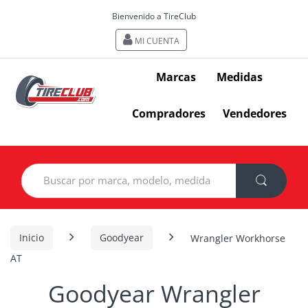
Bienvenido a TireClub
MI CUENTA
Marcas
Medidas
Compradores
Vendedores
Search
for:
Inicio
Goodyear
Wrangler Workhorse
AT
Goodyear Wrangler