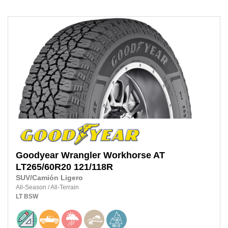
Goodyear
Wrangler Workhorse AT
LT265/60R20
121/118R
SUV/Camión Ligero
All-Season
/
All-Terrain
LT
BSW