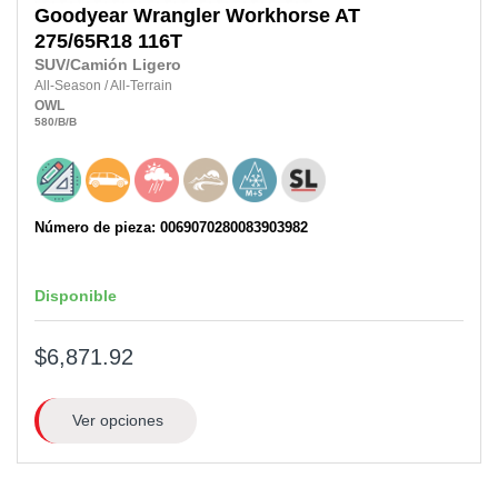
Goodyear
Wrangler Workhorse AT
275/65R18
116T
SUV/Camión Ligero
All-Season
/
All-Terrain
OWL
580
/B
/B
Número de pieza: 0069070280083903982
Disponible
$6,871.92
Ver opciones